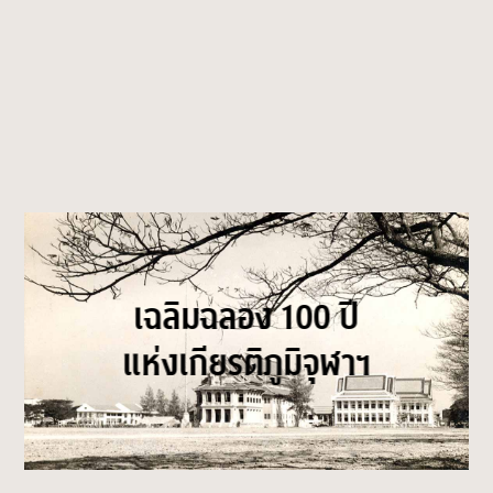
เฉลิมฉลอง 100 ปี
แห่งเกียรติภูมิจุฬาฯ