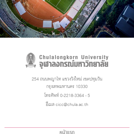
254 ถนนพญาไท แขวงวังใหม่ เขตปทุมวัน
กรุงเทพมหานคร 10330
โทรศัพท์ 0-2218-3364 - 5
อีเมล cicc@chula.ac.th
หน้าแรก